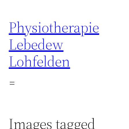
Zum
Inhalt
Physiotherapie
springen
Lebedew
Lohfelden
Images tagged