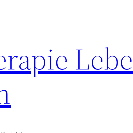
erapie Leb
n