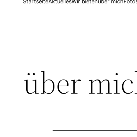
Startseite
Aktuelles
Wir bieten
über mich
Foto
über mic