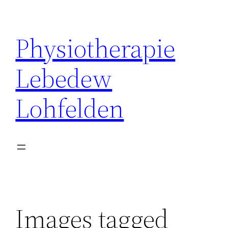
Zum
Inhalt
Physiotherapie
springen
Lebedew
Lohfelden
Images tagged