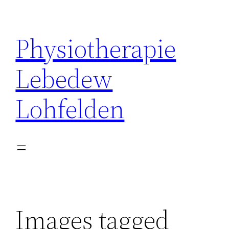
Zum
Inhalt
Physiotherapie
springen
Lebedew
Lohfelden
Images tagged